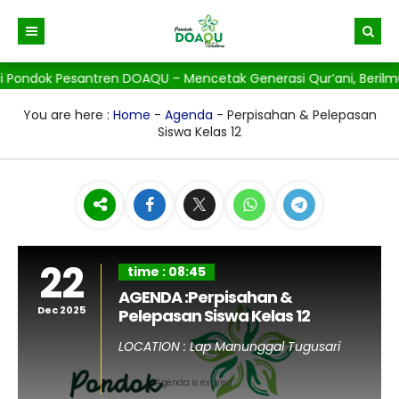
 Pondok Pesantren DOAQU – Mencetak Generasi Qur’ani, Berilmu,
Beranda
Berita
You are here :
Home
-
Agenda
- Perpisahan & Pelepasan
Siswa Kelas 12
Gallery
22
time : 08:45
AGENDA :Perpisahan &
Dec 2025
Pelepasan Siswa Kelas 12
LOCATION : Lap Manunggal Tugusari
Agenda is expired