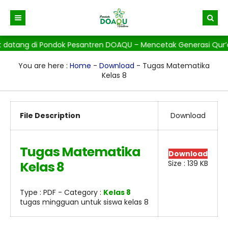
 datang di Pondok Pesantren DOAQU – Mencetak Generasi Qur’ani
Beranda
Berita
You are here :
Home
-
Download
- Tugas Matematika
Kelas 8
Gallery
File Description
Download
Tugas Matematika
Download
Kelas 8
Size : 139 KB
Type :
PDF
- Category :
Kelas 8
tugas mingguan untuk siswa kelas 8