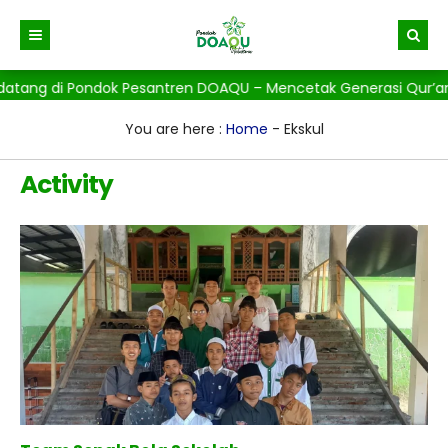
atang di Pondok Pesantren DOAQU – Mencetak Generasi Qur’ani, B
Beranda
Berita
You are here :
Home
-
Ekskul
Gallery
Activity