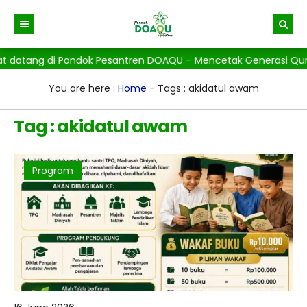
 datang di Pondok Pesantren DOAQU – Mencetak Generasi Qur’ani
Beranda
Berita
You are here :
Home
-
Tags : akidatul awam
Gallery
Tag : akidatul awam
Program