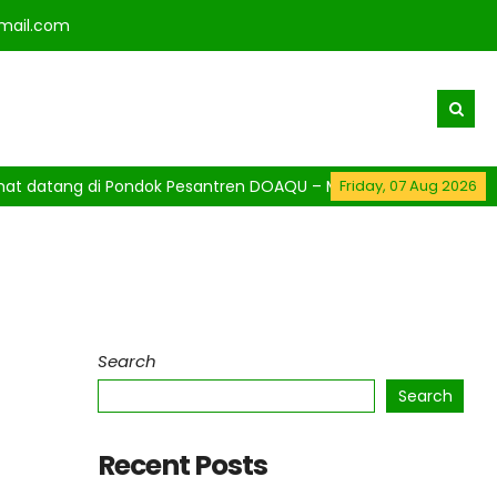
mail.com
 datang di Pondok Pesantren DOAQU – Mencetak Generasi Qur’ani
Friday, 07 Aug 2026
Search
Search
Recent Posts