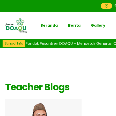
Beranda
Berita
Gallery
t datang di Pondok Pesantren DOAQU – Mencetak Generasi Qur’ani
School Info
Teacher Blogs