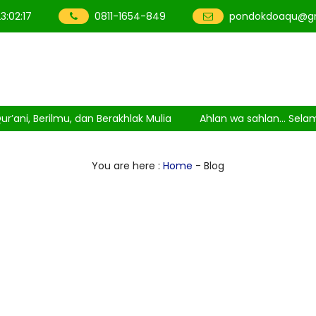
23
:
02
:
17
0811-1654-849
pondokdoaqu@g
, Berilmu, dan Berakhlak Mulia
Ahlan wa sahlan... Selamat
You are here :
Home
-
Blog