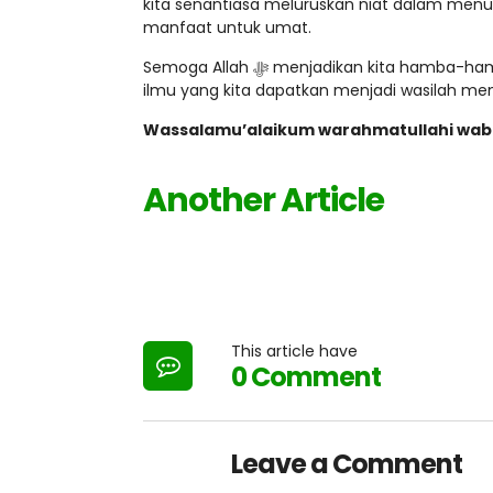
kita senantiasa meluruskan niat dalam menun
manfaat untuk umat.
Semoga Allah ﷻ menjadikan kita hamba-hamba yang istiqamah dalam menuntut ilmu dengan ikhlas, dan semoga
ilmu yang kita dapatkan menjadi wasilah men
Wassalamu’alaikum warahmatullahi wab
Another Article
This article have
0 Comment
Leave a Comment