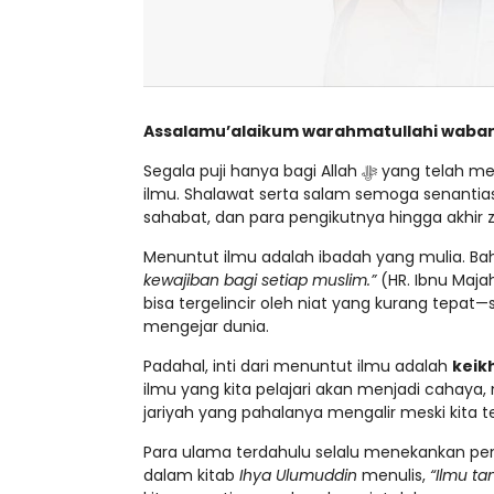
Assalamu’alaikum warahmatullahi waba
Segala puji hanya bagi Allah ﷻ yang telah memberi kita nikmat iman, Islam, dan kesempatan untuk terus menimba
ilmu. Shalawat serta salam semoga senantiasa te
sahabat, dan para pengikutnya hingga akhir
Menuntut ilmu adalah ibadah yang mulia. B
kewajiban bagi setiap muslim.”
(HR. Ibnu Maja
bisa tergelincir oleh niat yang kurang tepat—se
mengejar dunia.
Padahal, inti dari menuntut ilmu adalah
keik
ilmu yang kita pelajari akan menjadi cahaya
jariyah yang pahalanya mengalir meski kita te
Para ulama terdahulu selalu menekankan pe
dalam kitab
Ihya Ulumuddin
menulis,
“Ilmu ta