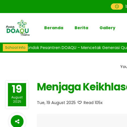
Beranda
Berita
Gallery
tang di Pondok Pesantren DOAQU – Mencetak Generasi Qur’ani, B
School Info
You
Menjaga Keikhlas
19
August
2025
Tue, 19 August 2025
Read 105x