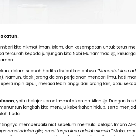
rakatuh.
rcurah kepada junjungan kita Nabi Muhammad ﷺ, keluarga,
 zaman.
ahkan, dalam sebuah hadits disebutkan bahwa
“Menuntut ilmu ad
h). Namun, tidak jarang dalam perjalanan mencari ilmu, hati ma
perti ingin dipuji, merasa lebih tinggi dari orang lain, atau seka
hlasan
, yaitu belajar semata-mata karena Allah ﷻ. Dengan keikhlasan,
, menuntun langkah kita menuju keberkahan hidup, serta menjad
lah tiada.
ntingnya memperbaiki niat sebelum memulai belajar. Imam Al-G
npa amal adalah gila, amal tanpa ilmu adalah sia-sia.”
Maka, mari