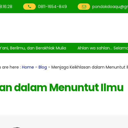
18
:
16
:
28
0811-1654-849
pondokdoaqu@gm
erilmu, dan Berakhlak Mulia
Ahlan wa sahlan... Selamat da
 are here :
Home
-
Blog
- Menjaga Keikhlasan dalam Menuntut 
an dalam Menuntut Ilmu