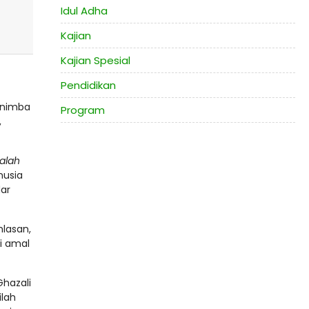
Idul Adha
Kajian
Kajian Spesial
Pendidikan
Program
alah
nusia
dar
i amal
hazali
lah